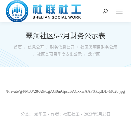
搜
索：
翠澜社区5-7月财务公示表
你在这里：
首页
信息公开
财务信息公开
社区类项目财务公示
社区类项目季度支出公示
龙华区
/Private/g4/M00/28/A9/CgAG0mGpsuSACxxwAAPXkqdDL-M028.jpg
分类：
龙华区
作者：
社联社工
2023年5月23日