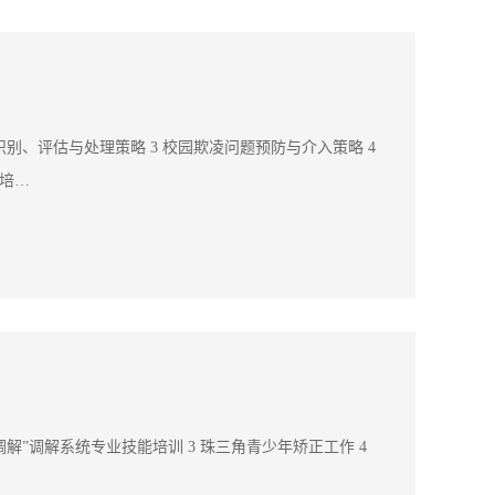
识别、评估与处理策略 3 校园欺凌问题预防与介入策略 4
员培…
调解”调解系统专业技能培训 3 珠三角青少年矫正工作 4