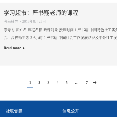
学习超市：严书翔老师的课程
考前辅导
2018年8月23日
序号 讲师姓名 课程名称 听课对象 授课时间 1 严书翔 中国特色社
会、高校师生等 3-6小时 2 严书翔 中国社会工作发展路径及中外社工
Read more
1
2
3
4
5
…
7
社联党建
信息公开