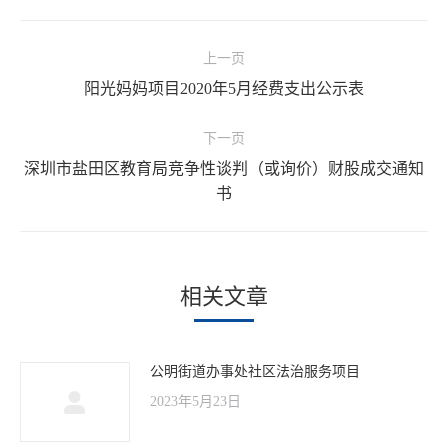
文
上一页
章
阳光妈妈项目2020年5月经费支出公示表
上
导
一
航
下一页
文
深圳市盐田区教育局竞争性谈判（或询价）财股成交通知
章：
下
书
一
文
章：
相关文章
公明街道办事处社区法治服务项目
2023年5月23日