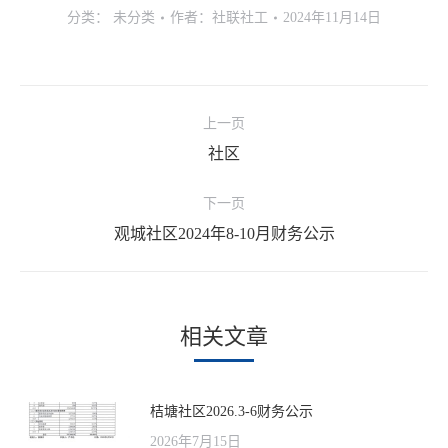
分类：
未分类
作者：
社联社工
2024年11月14日
文
上一页
章
社区
上
导
一
航
下一页
文
观城社区2024年8-10月财务公示
下
章：
一
文
章：
相关文章
桔塘社区2026.3-6财务公示
2026年7月15日